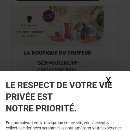
LA BOUTIQUE DU COIFFEUR
SCHWARZKOPF
PROFESSIONAL
X
Masq
LE RESPECT DE VOTRE VIE
Valable du 01/08/26 au 31/08/26
PRIVÉE EST
NOTRE PRIORITÉ.
VOIR LE DETAIL
En poursuivant votre navigation sur ce site, vous acceptez la
collecte de données personnelles pour améliorer votre expérience