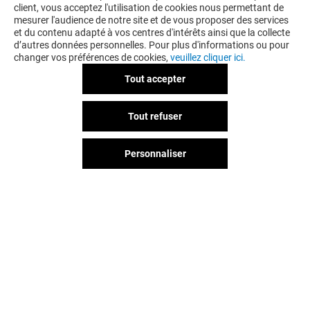
client, vous acceptez l'utilisation de cookies nous permettant de
mesurer l'audience de notre site et de vous proposer des services
et du contenu adapté à vos centres d'intérêts ainsi que la collecte
d’autres données personnelles. Pour plus d'informations ou pour
changer vos préférences de cookies,
veuillez cliquer ici.
Tout accepter
LA BOUTIQUE DU COIFFEUR
Tout refuser
-10% SUR TOUT LE MAGASIN
LE MARDI*
Personnaliser
Valable du 01/01/26 au 31/12/26
EXCLUSIVITÉ PORTET & MOI
VOIR LE DETAIL