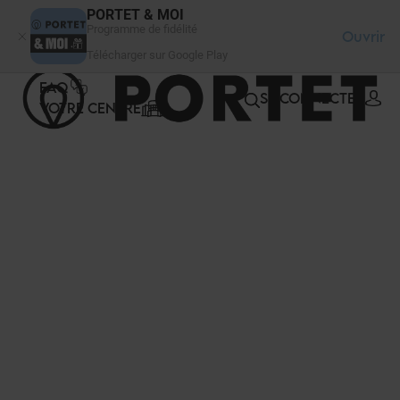
Panneau de gestion des cookies
PORTET & MOI
Programme de fidélité
Ouvrir
Télécharger sur Google Play
FAQ
SE CONNECTER
VOTRE CENTRE