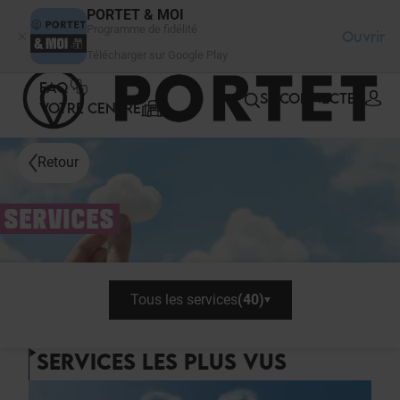
Panneau de gestion des cookies
PORTET & MOI
Programme de fidélité
Ouvrir
Télécharger sur Google Play
FAQ
SE CONNECTER
VOTRE CENTRE
Retour
SERVICES
Tous les services
(
40
)
SERVICES LES PLUS VUS