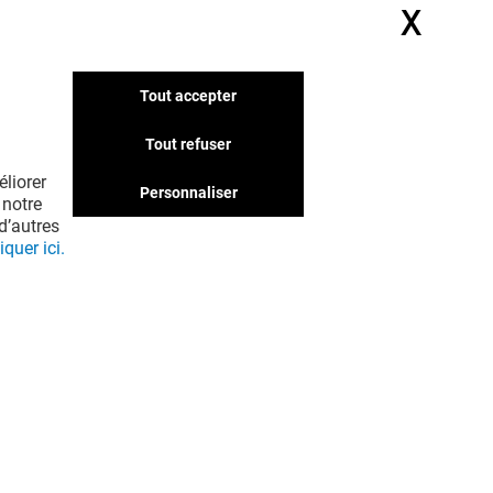
X
Masq
Tout accepter
Tout refuser
liorer
Personnaliser
 notre
d’autres
iquer ici.