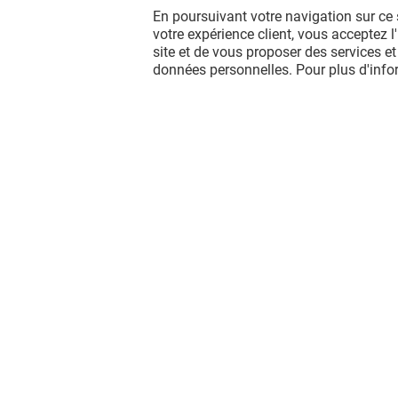
En poursuivant votre navigation sur ce 
- 20% SUR LES SOLAIRES*
votre expérience client, vous acceptez 
site et de vous proposer des services et
données personnelles. Pour plus d'inf
Valable du 01/01/26 au 31/12/26
EXCLUSIVITÉ PORTET & MOI
VOIR LE DETAIL
Vous avez quitté Portet ? L'aventure
continue sur les réseaux sociaux !