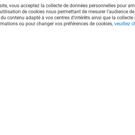
site, vous acceptez la collecte de données personnelles pour amé
JUSQU'À 200€ D'ÉCONOMIE*
l'utilisation de cookies nous permettant de mesurer l'audience de
 du contenu adapté à vos centres d'intérêts ainsi que la collecte 
ormations ou pour changer vos préférences de cookies,
veuillez cl
Valable du 01/01/26 au 31/12/26
EXCLUSIVITÉ PORTET & MOI
VOIR LE DETAIL