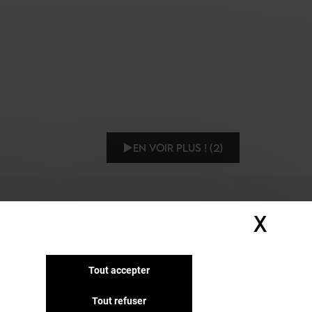
EN VOIR PLUS ! (2)
X
Masq
Tout accepter
Tout refuser