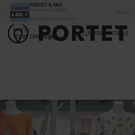
Panneau de gestion des cookies
PORTET & MOI
Programme de fidélité
Ouvrir
Télécharger sur Google Play
FAQ
SE CONNECTER
VOTRE CENTRE