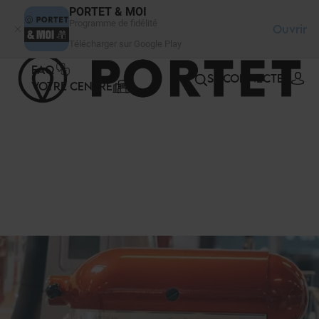
Panneau de gestion des cookies
PORTET & MOI
Programme de fidélité
Ouvrir
Télécharger sur Google Play
FAQ
SE CONNECTER
VOTRE CENTRE