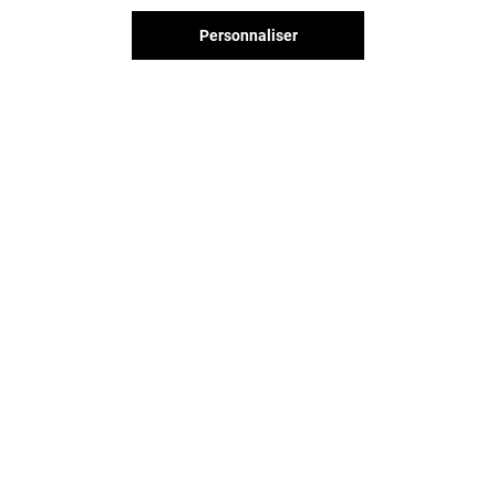
Personnaliser
Vous avez quitté Portet ?
L'aventure continue sur les
réseaux sociaux !