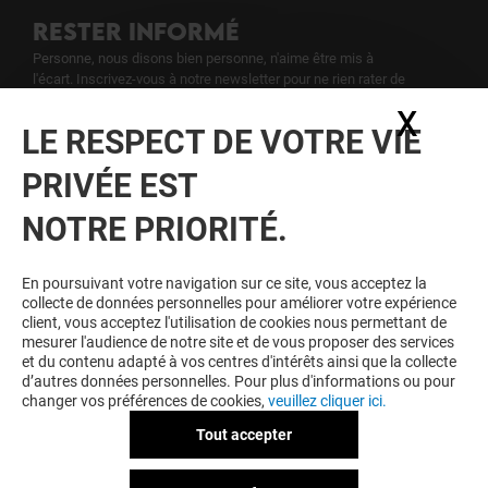
RESTER INFORMÉ
Personne, nous disons bien personne, n'aime être mis à
l'écart. Inscrivez-vous à notre newsletter pour ne rien rater de
notre actualité.
X
Masq
LE RESPECT DE VOTRE VIE
Voir notre politique de protection des
PRIVÉE EST
données personelles
.
NOTRE PRIORITÉ.
TOUJOURS GAGNANT EN ÉTANT
FIDELE
En poursuivant votre navigation sur ce site, vous acceptez la
collecte de données personnelles pour améliorer votre expérience
Devenez membre de Portet & Moi pour bénéficier
client, vous acceptez l'utilisation de cookies nous permettant de
d'avantages, d'offres et de services exclusifs dans
mesurer l'audience de notre site et de vous proposer des services
votre Centre Commercial Portet et chez nos
et du contenu adapté à vos centres d'intérêts ainsi que la collecte
partenaires.
d’autres données personnelles. Pour plus d'informations ou pour
changer vos préférences de cookies,
veuillez cliquer ici.
Tout accepter
CGU
Mentions légales
Données personnelles