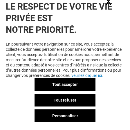
X
Masq
LE RESPECT DE VOTRE VIE
Voir notre politique de protection des
PRIVÉE EST
données personelles
.
NOTRE PRIORITÉ.
TOUJOURS GAGNANT EN ÉTANT
FIDELE
En poursuivant votre navigation sur ce site, vous acceptez la
collecte de données personnelles pour améliorer votre expérience
Devenez membre de Portet & Moi pour bénéficier
client, vous acceptez l'utilisation de cookies nous permettant de
d'avantages, d'offres et de services exclusifs dans
mesurer l'audience de notre site et de vous proposer des services
votre Centre Commercial Portet et chez nos
et du contenu adapté à vos centres d'intérêts ainsi que la collecte
partenaires.
d’autres données personnelles. Pour plus d'informations ou pour
changer vos préférences de cookies,
veuillez cliquer ici.
Tout accepter
CGU
Mentions légales
Données personnelles
Tout refuser
Règlement Intérieur
Personnaliser