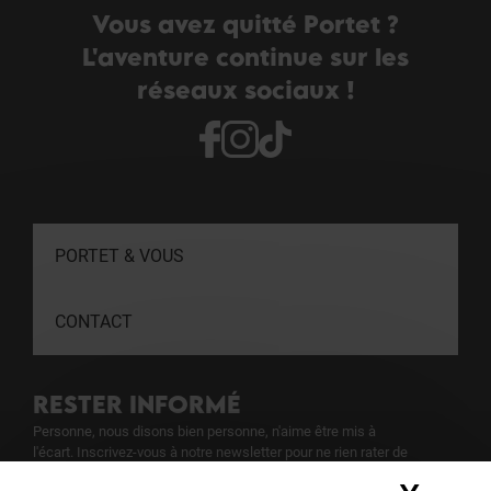
Vous avez quitté Portet ?
L'aventure continue sur les
réseaux sociaux !
PORTET & VOUS
CONTACT
RESTER INFORMÉ
Personne, nous disons bien personne, n'aime être mis à
l'écart. Inscrivez-vous à notre newsletter pour ne rien rater de
notre actualité.